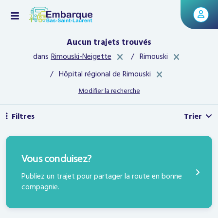
Aucun trajets trouvés
x
<span
dans
Rimouski-Neigette
/ Rimouski
class="">
<span
</span>
/ Hôpital régional de Rimouski
class="">
</span>
Modifier la recherche
Filtres
Trier
PUBLIEZ UN TRAJET
Vous conduisez?
Publiez un trajet pour partager la route en bonne
compagnie.