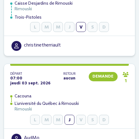
Caisse Desjardins de Rimouski
Rimouski
Trois-Pistoles
L
M
M
J
V
S
D
christinetherriault
DÉPART
RETOUR
DEMANDE
07:00
aucun
1
jeudi 03 sept. 2026
Cacouna
L’université du Québec à Rimouski
Rimouski
L
M
M
J
V
S
D
AudMo