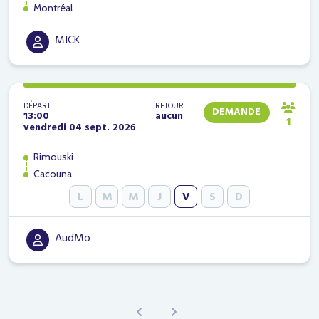
Montréal
MICK
DÉPART
RETOUR
DEMANDE
13:00
aucun
1
vendredi 04 sept. 2026
Rimouski
Cacouna
L
M
M
J
V
S
D
AudMo
Previous
Next