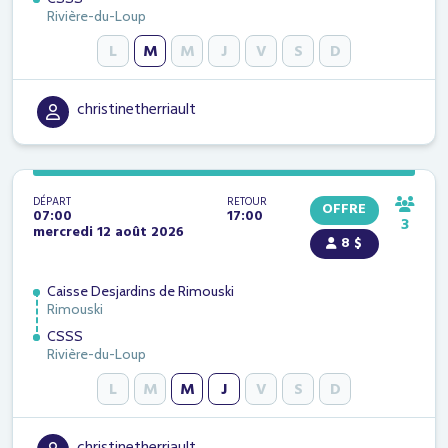
Rivière-du-Loup
L
M
M
J
V
S
D
christinetherriault
DÉPART
RETOUR
OFFRE
07:00
17:00
3
mercredi 12 août 2026
8 $
Caisse Desjardins de Rimouski
Rimouski
CSSS
Rivière-du-Loup
L
M
M
J
V
S
D
christinetherriault