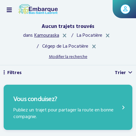
Aucun trajets trouvés
x
<span
dans
Kamouraska
/ La Pocatière
class="">
<span
</span>
/ Cégep de La Pocatière
class="">
</span>
Modifier la recherche
Filtres
Trier
PUBLIEZ UN TRAJET
Vous conduisez?
Publiez un trajet pour partager la route en bonne
compagnie.